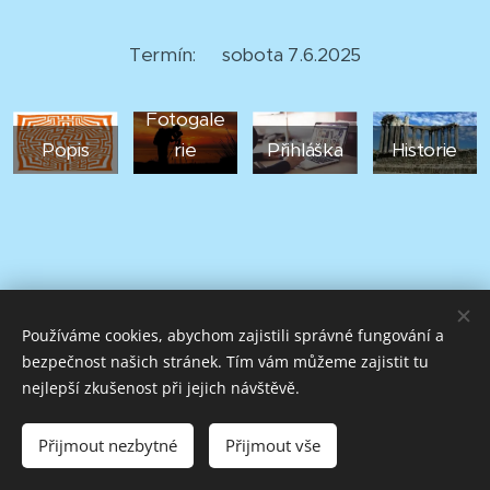
Termín: sobota 7.6.2025
Fotogale
Popis
rie
Přihláška
Historie
Používáme cookies, abychom zajistili správné fungování a
bezpečnost našich stránek. Tím vám můžeme zajistit tu
nejlepší zkušenost při jejich návštěvě.
Naruby / Labyrint / Vrtule / Kopy / Trojzubec / Docent
Vytvořeno službou
Webnode
Cookies
Přijmout nezbytné
Přijmout vše