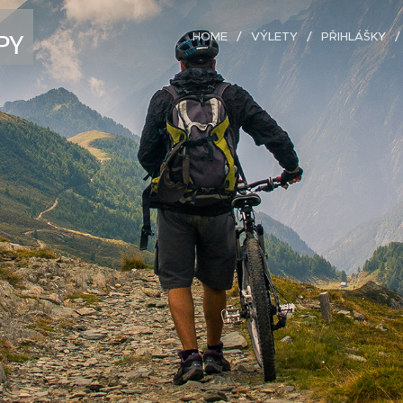
PY
HOME
VÝLETY
PŘIHLÁŠKY