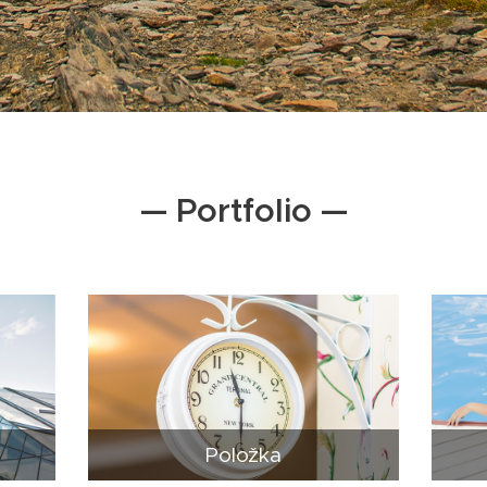
— Portfolio —
Položka